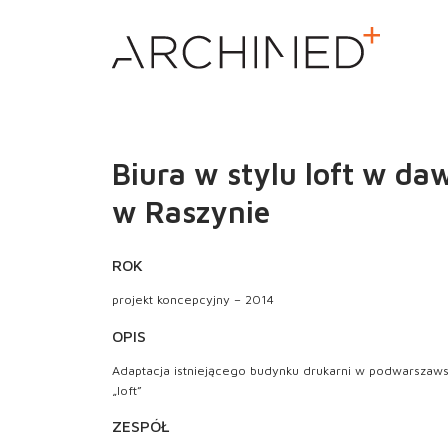
Biura w stylu loft w da
w Raszynie
ROK
projekt koncepcyjny – 2014
OPIS
Adaptacja istniejącego budynku drukarni w podwarszawsk
„loft”
ZESPÓŁ