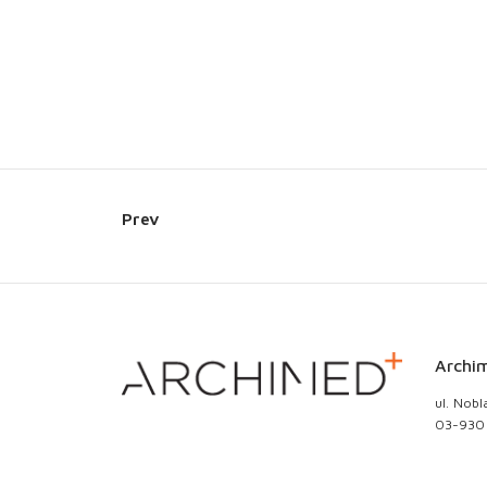
Prev
Archim
ul. Nobl
03-930