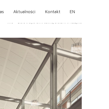
as
Aktualności
Kontakt
EN
»
Inne
»
Biura w stylu loft w dawnej drukarni w Raszynie