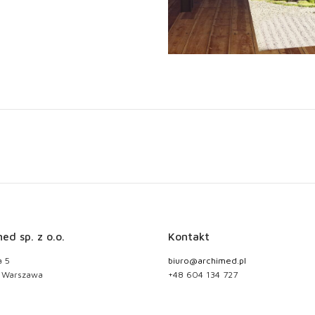
ed sp. z o.o.
Kontakt
a 5
biuro@archimed.pl
 Warszawa
+48 604 134 727