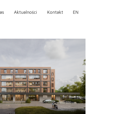
as
Aktualności
Kontakt
EN
»
Inne
»
Budynek usługowo biurowo mieszkalny w Ursusie