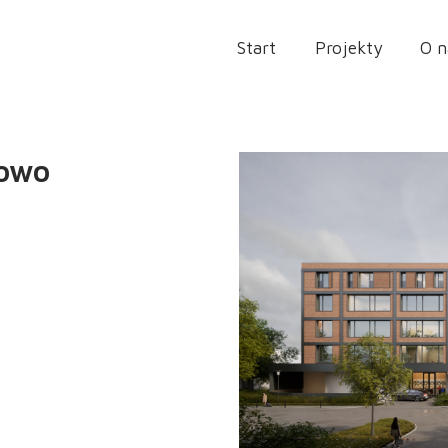
Start
Projekty
O n
rowo