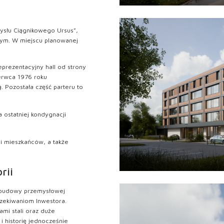
ysłu Ciągnikowego Ursus”,
znym. W miejscu planowanej
prezentacyjny hall od strony
zerwca 1976 roku
. Pozostała część parteru to
 ostatniej kondygnacji
 i mieszkańców, a także
rii
zabudowy przemysłowej
zekiwaniom Inwestora.
mi stali oraz duże
 i historię jednocześnie