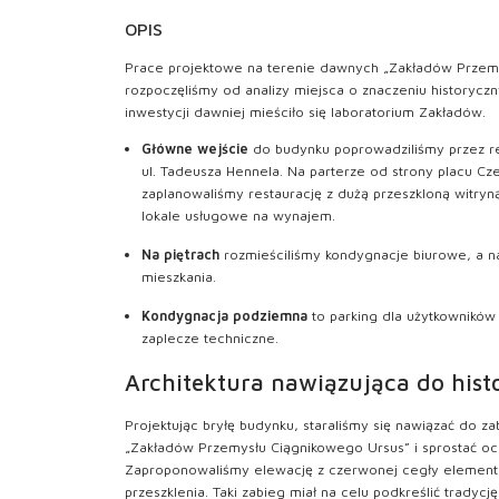
OPIS
Prace projektowe na terenie dawnych „Zakładów Przem
rozpoczęliśmy od analizy miejsca o znaczeniu historyc
inwestycji dawniej mieściło się laboratorium Zakładów.
G
łówne wejście
do budynku poprowadziliśmy przez re
ul. Tadeusza Hennela. Na parterze od strony placu C
zaplanowaliśmy restaurację z dużą przeszkloną witryną
lokale usługowe na wynajem.
Na piętrach
rozmieściliśmy kondygnacje biurowe, a na
mieszkania.
Kondygnacja podziemna
to parking dla użytkowników
zaplecze techniczne.
Architektura nawiązująca do histo
Projektując bryłę budynku, staraliśmy się nawiązać do 
„Zakładów Przemysłu Ciągnikowego Ursus” i sprostać oc
Zaproponowaliśmy elewację z czerwonej cegły elementa
przeszklenia. Taki zabieg miał na celu podkreślić tradycję