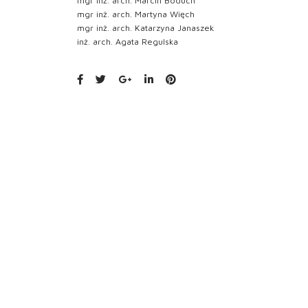
mgr inż. arch. Marcin Boduch
mgr inż. arch. Martyna Więch
mgr inż. arch. Katarzyna Janaszek
inż. arch. Agata Regulska