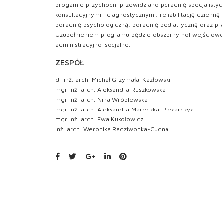
progamie przychodni przewidziano poradnię specjalistyc
konsultacyjnymi i diagnostycznymi, rehabilitację dzienną
poradnię psychologiczną, poradnię pediatryczną oraz pr
Uzupełnieniem programu będzie obszerny hol wejściowo
administracyjno-socjalne.
ZESPÓŁ
dr inż. arch. Michał Grzymała-Kazłowski
mgr inż. arch. Aleksandra Ruszkowska
mgr inż. arch. Nina Wróblewska
mgr inż. arch. Aleksandra Mareczka-Piekarczyk
mgr inż. arch. Ewa Kukołowicz
inż. arch. Weronika Radziwonka-Cudna