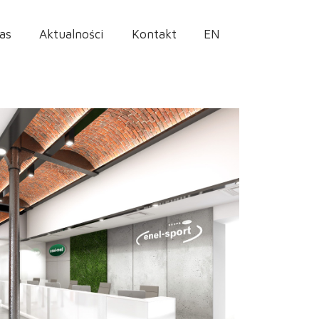
as
Aktualności
Kontakt
EN
zychodnie
»
Przychodnia Enel-Med w Manufakturze w Łodzi