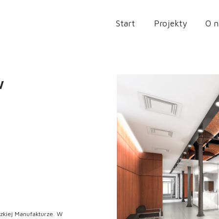
Start
Projekty
O n
»
pr
w
kiej Manufakturze. W