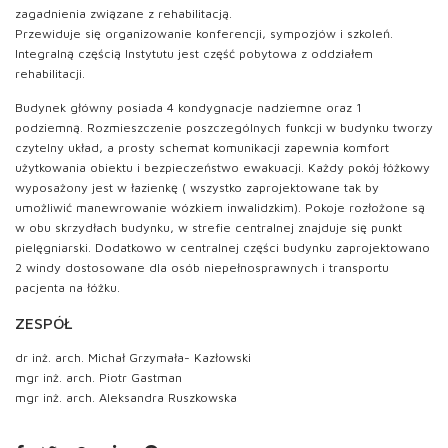
zagadnienia związane z rehabilitacją.
Przewiduje się organizowanie konferencji, sympozjów i szkoleń.
Integralną częścią Instytutu jest część pobytowa z oddziałem
rehabilitacji.
Budynek główny posiada 4 kondygnacje nadziemne oraz 1
podziemną. Rozmieszczenie poszczególnych funkcji w budynku tworzy
czytelny układ, a prosty schemat komunikacji zapewnia komfort
użytkowania obiektu i bezpieczeństwo ewakuacji. Każdy pokój łóżkowy
wyposażony jest w łazienkę ( wszystko zaprojektowane tak by
umożliwić manewrowanie wózkiem inwalidzkim). Pokoje rozłożone są
w obu skrzydłach budynku, w strefie centralnej znajduje się punkt
pielęgniarski. Dodatkowo w centralnej części budynku zaprojektowano
2 windy dostosowane dla osób niepełnosprawnych i transportu
pacjenta na łóżku.
ZESPÓŁ
dr inż. arch. Michał Grzymała- Kazłowski
mgr inż. arch. Piotr Gastman
mgr inż. arch. Aleksandra Ruszkowska